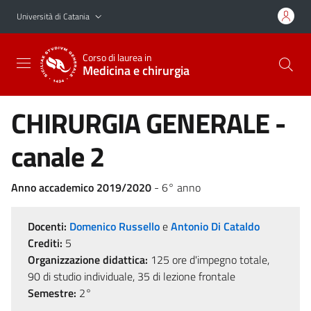
Vai al contenuto principale
Vai al menu di navigazione
Università di Catania
Corso di laurea in
Medicina e chirurgia
CHIRURGIA GENERALE -
canale 2
Anno accademico 2019/2020
- 6° anno
Docenti:
Domenico Russello
e
Antonio Di Cataldo
Crediti:
5
Organizzazione didattica:
125 ore d'impegno totale,
90 di studio individuale, 35 di lezione frontale
Semestre:
2°