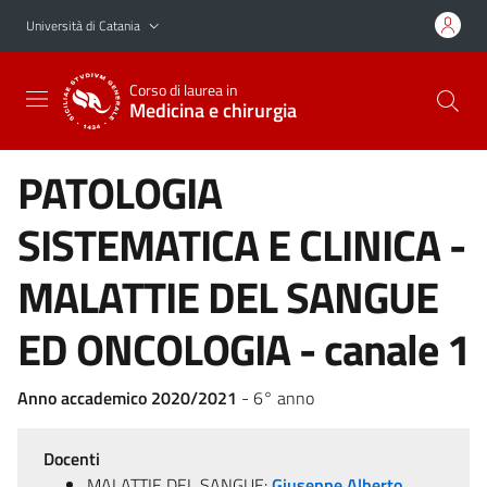
Vai al contenuto principale
Vai al menu di navigazione
Università di Catania
Corso di laurea in
Medicina e chirurgia
PATOLOGIA
SISTEMATICA E CLINICA -
MALATTIE DEL SANGUE
ED ONCOLOGIA - canale 1
Anno accademico 2020/2021
- 6° anno
Docenti
MALATTIE DEL SANGUE:
Giuseppe Alberto