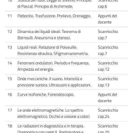
di Pascal. Principio di Archimede.
cap.6
11
Fleboclisi. Trasfusione. Prelievo. Drenaggio.
Appunti del
docente
12
Dinamica dei liquidi ideali. Teorema di
Scannicchio
Bernoulli. Aneurisma e stenosi.
cap.7
13
Liquidi reali. Relazione di Poiseuille.
Scannicchio
Resistenza idraulica. Sfigmomanometria.
cap.7
14
Fenomeni ondulatori. Periodo e frequenza.
Scannicchio
Ampiezza ed energia.
cap.12
15
Onde meccaniche. Il suono. Intensità e
Scannicchio
pressione sonora. Ultrasuoni e applicazioni.
cap.13
16
Curve isofoniche. Fonendoscopio.
Appunti del
docente
17
Le onde elettromagnetiche. Lo spettro
Scannicchio
elettromagnetico. Occhio e visione a colori.
cap.24
18
Le radiazioni in diagnostica e in terapia.
Scannicchio
Diagnostica con raggi X. Radioisotopi e
cap.25