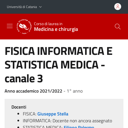
Vai al contenuto principale
Vai al menu di navigazione
Università di Catania
Corso di laurea in
Medicina e chirurgia
FISICA INFORMATICA E
STATISTICA MEDICA -
canale 3
Anno accademico 2021/2022
- 1° anno
Docenti
FISICA:
Giuseppe Stella
INFORMATICA: Docente non ancora assegnato
STATISTICA MEDICA:
Filippo Palermo