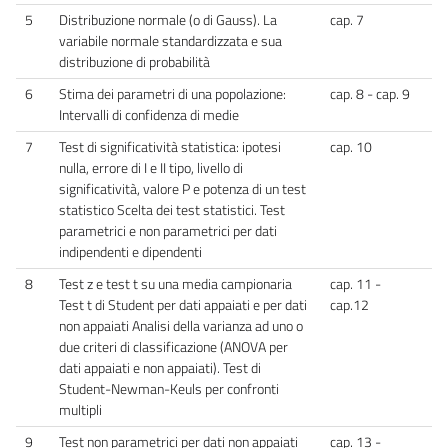
5
Distribuzione normale (o di Gauss). La
cap. 7
variabile normale standardizzata e sua
distribuzione di probabilità
6
Stima dei parametri di una popolazione:
cap. 8 - cap. 9
Intervalli di confidenza di medie
7
Test di significatività statistica: ipotesi
cap. 10
nulla, errore di I e II tipo, livello di
significatività, valore P e potenza di un test
statistico Scelta dei test statistici. Test
parametrici e non parametrici per dati
indipendenti e dipendenti
8
Test z e test t su una media campionaria
cap. 11 -
Test t di Student per dati appaiati e per dati
cap.12
non appaiati Analisi della varianza ad uno o
due criteri di classificazione (ANOVA per
dati appaiati e non appaiati). Test di
Student-Newman-Keuls per confronti
multipli
9
Test non parametrici per dati non appaiati
cap. 13 -