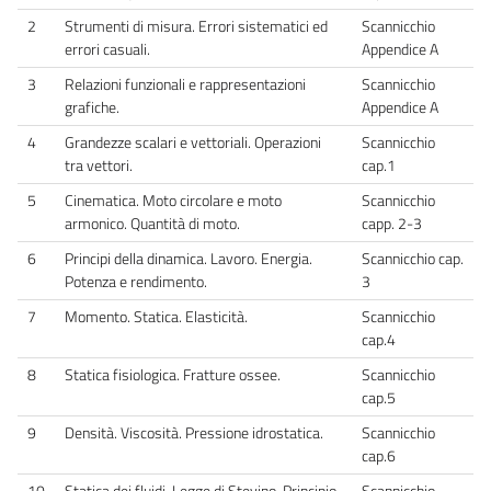
2
Strumenti di misura. Errori sistematici ed
Scannicchio
errori casuali.
Appendice A
3
Relazioni funzionali e rappresentazioni
Scannicchio
grafiche.
Appendice A
4
Grandezze scalari e vettoriali. Operazioni
Scannicchio
tra vettori.
cap.1
5
Cinematica. Moto circolare e moto
Scannicchio
armonico. Quantità di moto.
capp. 2-3
6
Principi della dinamica. Lavoro. Energia.
Scannicchio cap.
Potenza e rendimento.
3
7
Momento. Statica. Elasticità.
Scannicchio
cap.4
8
Statica fisiologica. Fratture ossee.
Scannicchio
cap.5
9
Densità. Viscosità. Pressione idrostatica.
Scannicchio
cap.6
10
Statica dei fluidi. Legge di Stevino. Principio
Scannicchio