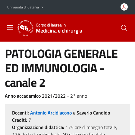
Vai al contenuto principale
Vai al menu di navigazione
Università di Catania
Corso di laurea in
Medicina e chirurgia
PATOLOGIA GENERALE
ED IMMUNOLOGIA -
canale 2
Anno accademico 2021/2022
- 2° anno
Docenti:
Antonio Arcidiacono
e
Saverio Candido
Crediti:
7
Organizzazione didattica:
175 ore d'impegno totale,
126 di studio individuale, 49 di lezione frontale