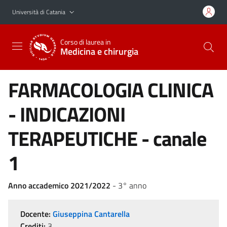
Vai al contenuto principale
Vai al menu di navigazione
Università di Catania
Corso di laurea in
Medicina e chirurgia
FARMACOLOGIA CLINICA
- INDICAZIONI
TERAPEUTICHE - canale
1
Anno accademico 2021/2022
- 3° anno
Docente:
Giuseppina Cantarella
Crediti:
3