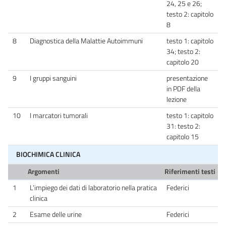
24, 25 e 26;
testo 2: capitolo
8
8
Diagnostica della Malattie Autoimmuni
testo 1: capitolo
34; testo 2:
capitolo 20
9
I gruppi sanguini
presentazione
in PDF della
lezione
10
I marcatori tumorali
testo 1: capitolo
31: testo 2:
capitolo 15
BIOCHIMICA CLINICA
Argomenti
Riferimenti testi
1
L’impiego dei dati di laboratorio nella pratica
Federici
clinica
2
Esame delle urine
Federici