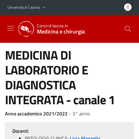
Vai al contenuto principale
Vai al menu di navigazione
Università di Catania
Corso di laurea in
Medicina e chirurgia
MEDICINA DI
LABORATORIO E
DIAGNOSTICA
INTEGRATA - canale 1
Anno accademico 2021/2022
- 3° anno
Docenti
PATOLOGIA CLINICA:
Livia Manzella