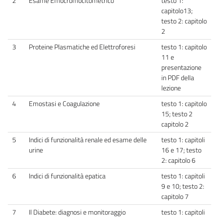
2
Esame Emocromocitometrico
testo 1:
capitolo13;
testo 2: capitolo
2
3
Proteine Plasmatiche ed Elettroforesi
testo 1: capitolo
11 e
presentazione
in PDF della
lezione
4
Emostasi e Coagulazione
testo 1: capitolo
15; testo 2
capitolo 2
5
Indici di funzionalità renale ed esame delle
testo 1: capitoli
urine
16 e 17; testo
2: capitolo 6
6
Indici di funzionalità epatica
testo 1: capitoli
9 e 10; testo 2:
capitolo 7
7
Il Diabete: diagnosi e monitoraggio
testo 1: capitoli