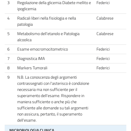
3
Regolazione della glicemia Diabete mellito e
Federici
ipoglicemia
4
Radicali liberi nella fisiologia e nella
Calabrese
patologia
5
Metabolismo dell’etanolo e Patologia
Calabrese
alcoolica
6
Esame emocromocitometrico
Federici
7
Diagnostica IMA
Federici
8
Markers Tumorali
Federici
9
N.B. La conoscenza degli argomenti
contrassegnati con l'asterisco è condizione
necessaria ma non sufficiente per il
superamento dell'esame. Rispondere in
maniera sufficiente o anche più che
sufficiente alle domande su tali argomenti
non assicura, pertanto, il superamento
dell'esame.
MICROBIOLOGIA CLINICA