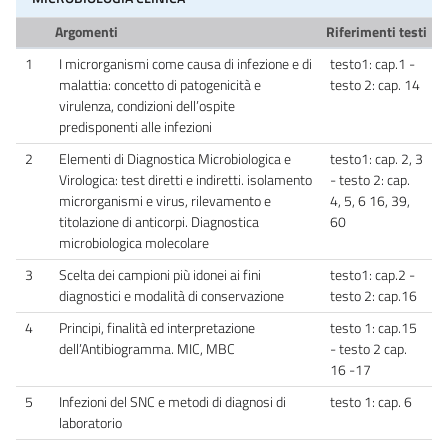
Argomenti
Riferimenti testi
1
I microrganismi come causa di infezione e di
testo1: cap.1 -
malattia: concetto di patogenicità e
testo 2: cap. 14
virulenza, condizioni dell’ospite
predisponenti alle infezioni
2
Elementi di Diagnostica Microbiologica e
testo1: cap. 2, 3
Virologica: test diretti e indiretti. isolamento
- testo 2: cap.
microrganismi e virus, rilevamento e
4, 5, 6 16, 39,
titolazione di anticorpi. Diagnostica
60
microbiologica molecolare
3
Scelta dei campioni più idonei ai fini
testo1: cap.2 -
diagnostici e modalità di conservazione
testo 2: cap.16
4
Principi, finalità ed interpretazione
testo 1: cap.15
dell’Antibiogramma. MIC, MBC
- testo 2 cap.
16 -17
5
Infezioni del SNC e metodi di diagnosi di
testo 1: cap. 6
laboratorio