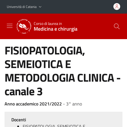
Vai al contenuto principale
Vai al menu di navigazione
Università di Catania
Corso di laurea in
Medicina e chirurgia
FISIOPATOLOGIA,
SEMEIOTICA E
METODOLOGIA CLINICA -
canale 3
Anno accademico 2021/2022
- 3° anno
Docenti
FISIOPATOLOGIA, SEMEIOTICA E