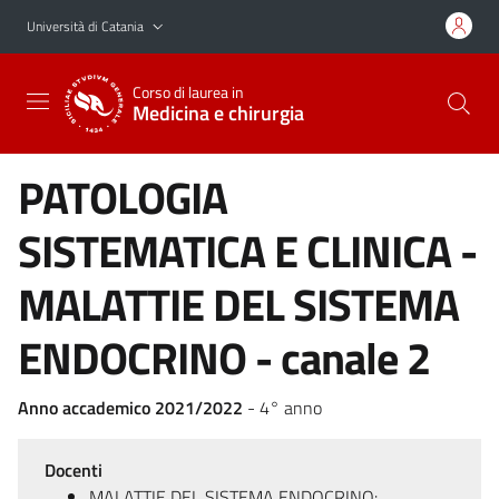
Vai al contenuto principale
Vai al menu di navigazione
Università di Catania
Corso di laurea in
Medicina e chirurgia
PATOLOGIA
SISTEMATICA E CLINICA -
MALATTIE DEL SISTEMA
ENDOCRINO - canale 2
Anno accademico 2021/2022
- 4° anno
Docenti
MALATTIE DEL SISTEMA ENDOCRINO: