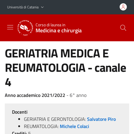
Vai al contenuto principale
Vai al menu di navigazione
Università di Catania
Corso di laurea in
Medicina e chirurgia
GERIATRIA MEDICA E
REUMATOLOGIA - canale
4
Anno accademico 2021/2022
- 6° anno
Docenti
GERIATRIA E GERONTOLOGIA:
Salvatore Piro
REUMATOLOGIA:
Michele Colaci
Crediti:
5