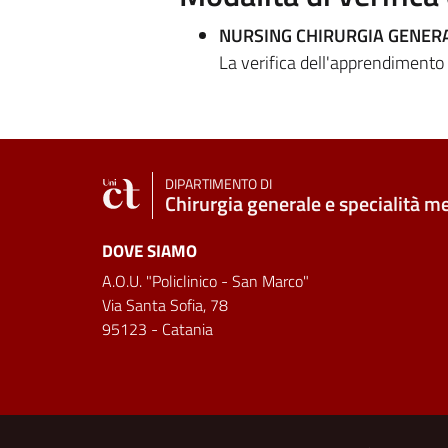
NURSING CHIRURGIA GENER
La verifica dell'apprendimento
DIPARTIMENTO DI
Chirurgia generale e specialità m
DOVE SIAMO
A.O.U. "Policlinico - San Marco"
Via Santa Sofia, 78
95123 - Catania
Link e informazioni utili