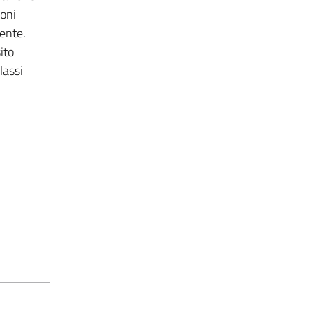
ioni
iente.
ito
lassi