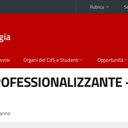
Rubrica
Se
gia
vvisi
Organi del CdS e Studenti
Opportunità
ROFESSIONALIZZANTE 
 anno