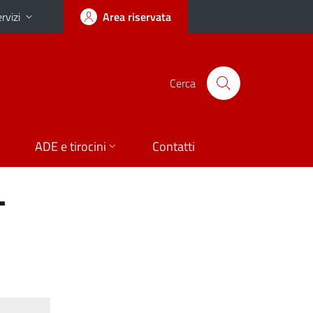
rvizi
Area riservata
Cerca
ADE e tirocini
Contatti
-