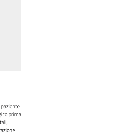
l paziente
gico prima
ali,
arazione