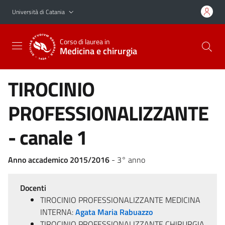
Vai al contenuto principale
Vai al menu di navigazione
Università di Catania
Corso di laurea in
Medicina e chirurgia
TIROCINIO
PROFESSIONALIZZANTE
- canale 1
Anno accademico 2015/2016
- 3° anno
Docenti
TIROCINIO PROFESSIONALIZZANTE MEDICINA
INTERNA:
Agata Maria Rabuazzo
TIROCINIO PROFESSIONALIZZANTE CHIRURGIA