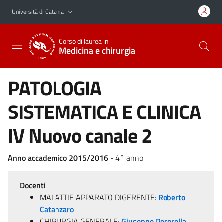
Vai al contenuto principale
Vai al menu di navigazione
Università di Catania
Corso di laurea in
Medicina e chirurgia
PATOLOGIA
SISTEMATICA E CLINICA
IV Nuovo canale 2
Anno accademico 2015/2016
- 4° anno
Docenti
MALATTIE APPARATO DIGERENTE:
Roberto
Catanzaro
CHIRURGIA GENERALE:
Giuseppe Pecorella