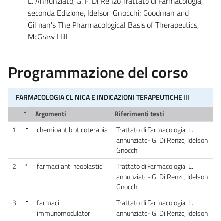
L. Annunziato, G. F. Di Renzo Trattato di Farmacologia,
seconda Edizione, Idelson Gnocchi; Goodman and
Gilman's The Pharmacological Basis of Therapeutics,
McGraw Hill
Programmazione del corso
FARMACOLOGIA CLINICA E INDICAZIONI TERAPEUTICHE III
*
Argomenti
Riferimenti testi
1
*
chemioantibioticoterapia
Trattato di Farmacologia: L.
annunziato- G. Di Renzo, Idelson
Gnocchi
2
*
farmaci anti neoplastici
Trattato di Farmacologia: L.
annunziato- G. Di Renzo, Idelson
Gnocchi
3
*
farmaci
Trattato di Farmacologia: L.
immunomodulatori
annunziato- G. Di Renzo, Idelson