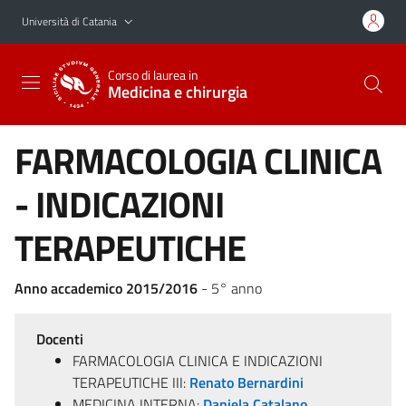
Vai al contenuto principale
Vai al menu di navigazione
Università di Catania
Corso di laurea in
Medicina e chirurgia
FARMACOLOGIA CLINICA
- INDICAZIONI
TERAPEUTICHE
Anno accademico 2015/2016
- 5° anno
Docenti
FARMACOLOGIA CLINICA E INDICAZIONI
TERAPEUTICHE III:
Renato Bernardini
MEDICINA INTERNA:
Daniela Catalano