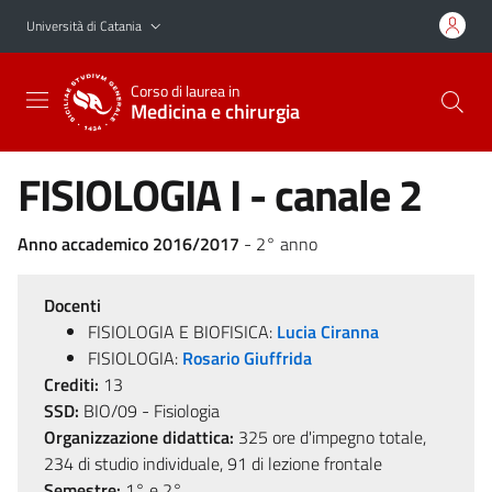
Vai al contenuto principale
Vai al menu di navigazione
Università di Catania
Corso di laurea in
Medicina e chirurgia
FISIOLOGIA I - canale 2
Anno accademico 2016/2017
- 2° anno
Docenti
FISIOLOGIA E BIOFISICA:
Lucia Ciranna
FISIOLOGIA:
Rosario Giuffrida
Crediti:
13
SSD:
BIO/09 - Fisiologia
Organizzazione didattica:
325 ore d'impegno totale,
234 di studio individuale, 91 di lezione frontale
Semestre:
1° e 2°