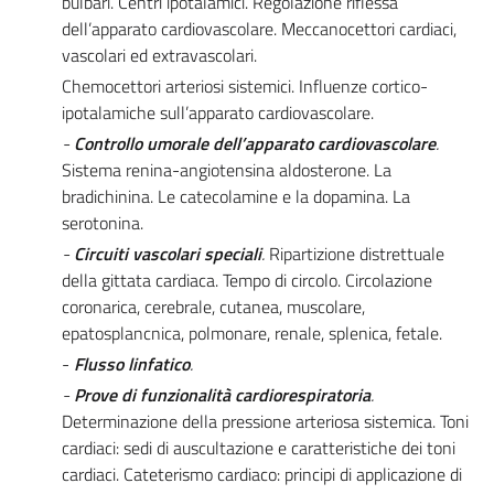
bulbari. Centri ipotalamici. Regolazione riflessa
dell’apparato cardiovascolare. Meccanocettori cardiaci,
vascolari ed extravascolari.
Chemocettori arteriosi sistemici. Influenze cortico-
ipotalamiche sull’apparato cardiovascolare.
-
Controllo umorale dell’apparato cardiovascolare
.
Sistema renina-angiotensina aldosterone. La
bradichinina. Le catecolamine e la dopamina. La
serotonina.
-
Circuiti vascolari speciali
.
Ripartizione distrettuale
della gittata cardiaca. Tempo di circolo. Circolazione
coronarica, cerebrale, cutanea, muscolare,
epatosplancnica, polmonare, renale, splenica, fetale.
-
Flusso linfatico
.
-
Prove di funzionalità cardiorespiratoria
.
Determinazione della pressione arteriosa sistemica. Toni
cardiaci: sedi di auscultazione e caratteristiche dei toni
cardiaci. Cateterismo cardiaco: principi di applicazione di