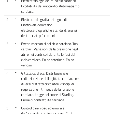
1
*
Elettrofisiologia del muscolo cardiaco.
Eccitabilità del miocardio. Automatismo
cardiaco.
2
*
Elettrocardiografia: triangolo di
Einthoven, derivazioni
elettrocardiografiche standard, analisi
dei tracciati più comuni.
3
*
Eventi meccanici del ciclo cardiaco. Toni
cardiaci. Variazioni della pressione negli
atri e nei ventricoli durante le fasi del
ciclo cardiaco. Polso arterioso. Polso
venoso.
4
*
Gittata cardiaca. Distribuzione e
redistribuzione della gittata cardiaca nei
diversi distretti circolatori Principi di
regolazione intrinseca della funzione
cardiaca. Legge del cuore di Starling.
Curve di contrattilità cardiaca.
5
*
Controllo nervoso ed umorale
dell’apparato cardiovascolare. Centri