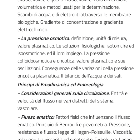
volumetrica e metodi usati per la determinazione.
Scambi di acqua e di elettroliti attraverso le membrane
biologiche. Gradiente di concentrazione e gradiente
elettrochimico.
-
La pressione osmotica
:
definizione, unità di misura,
valore plasmatico. Le soluzioni fisiologiche, isotoniche ed
isoosmotiche, ed il loro impiego. La pressione
colloidoosmotica e oncotica: valore plasmatico e sue
oscillazioni. Conseguenze delle variazioni della pressione
oncotica plasmatica. Il bilancio dell’acqua e dei sali.
Principi di Emodinamica ed Emoreologia
-
Considerazioni generali sulla circolazione
.
Entità e
velocità del flusso nei vari distretti del sistema
vascolare.
-
Flusso ematico:
Fattori fisici che influenzano il flusso
ematico. Principio di Bernoulli e piezometria. Pressione,
resistenza e flusso: legge di Hagen-Poiseuille. Viscosità:
relazione tra viscosità ed ematocrito. Turbolenza. Legge