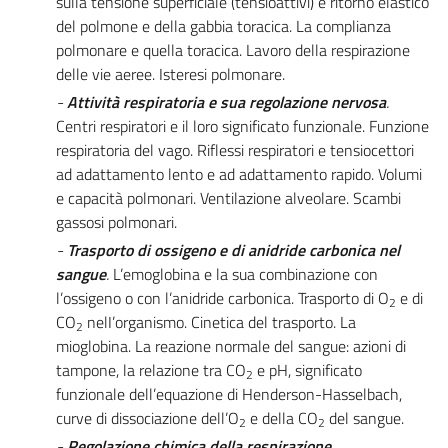
sulla tensione superficiale (tensioattivi) e ritorno elastico
del polmone e della gabbia toracica. La complianza
polmonare e quella toracica. Lavoro della respirazione
delle vie aeree. Isteresi polmonare.
-
Attività respiratoria e sua regolazione nervosa
.
Centri respiratori e il loro significato funzionale. Funzione
respiratoria del vago. Riflessi respiratori e tensiocettori
ad adattamento lento e ad adattamento rapido. Volumi
e capacità polmonari. Ventilazione alveolare. Scambi
gassosi polmonari.
-
Trasporto di ossigeno e di anidride carbonica nel
sangue
.
L’emoglobina e la sua combinazione con
l’ossigeno o con l’anidride carbonica. Trasporto di O
e di
2
CO
nelI’organismo. Cinetica del trasporto. La
2
mioglobina. La reazione normale del sangue: azioni di
tampone, la relazione tra CO
e pH, significato
2
funzionale dell’equazione di Henderson-Hasselbach,
curve di dissociazione dell’O
e della CO
del sangue.
2
2
-
Regolazione chimica della respirazione
.