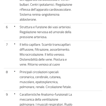
bulbari. Centri ipotalamici. Regolazione
riflessa dell’apparato cardiovascolare.
Sistema renina-angiotensina
aldosterone.
6
*
Struttura e funzione dei vasi arteriosi.
Regolazione nervosa ed umorale della
pressione arteriosa.
7
*
Il letto capillare. Scambi transcapillari:
diffusione, filtrazione, assorbimento.
Microcircolazione. Il letto venoso.
Distensibilità delle vene. Postura e
vene. Ritorno venoso al cuore
8
*
Principali circolazioni speciali:
coronarica, cerebrale, cutanea,
muscolare, epatosplancnica,
polmonare, renale. Circolazione fetale.
9
*
Caratteristiche Anatomo-funzionali La
meccanica della ventilazione
polmonare. I muscoli respiratori. Ruolo