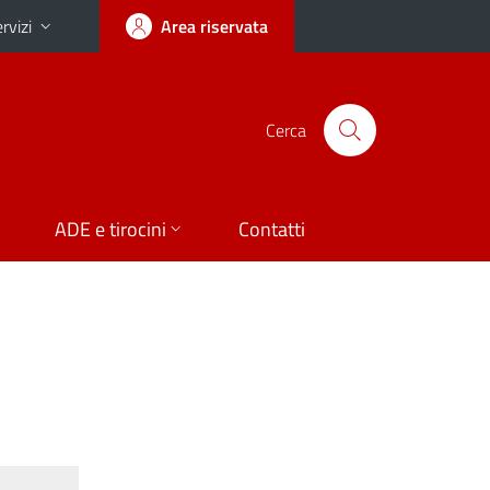
rvizi
Area riservata
Cerca
ADE e tirocini
Contatti