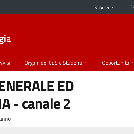
Rubrica
Se
gia
vvisi
Organi del CdS e Studenti
Opportunità
GENERALE ED
 - canale 2
 anno