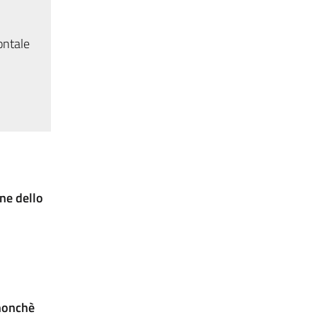
ontale
one dello
 nonchè