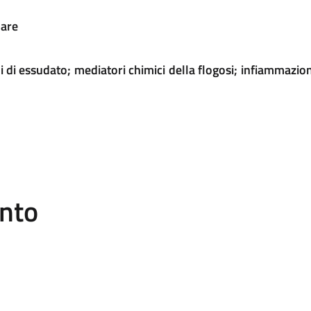
lare
pi di essudato; mediatori chimici della flogosi; infiammazio
ento