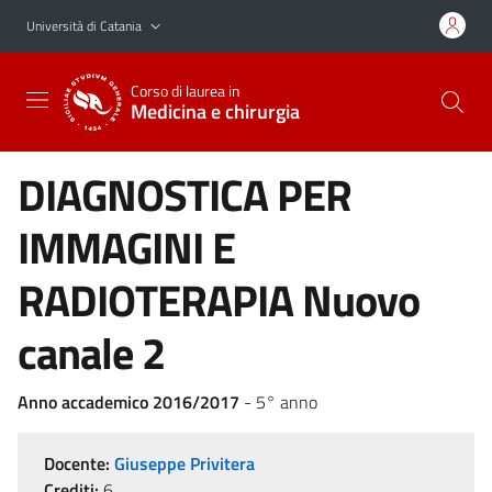
Vai al contenuto principale
Vai al menu di navigazione
Università di Catania
Corso di laurea in
Medicina e chirurgia
DIAGNOSTICA PER
IMMAGINI E
RADIOTERAPIA Nuovo
canale 2
Anno accademico 2016/2017
- 5° anno
Docente:
Giuseppe Privitera
Crediti:
6