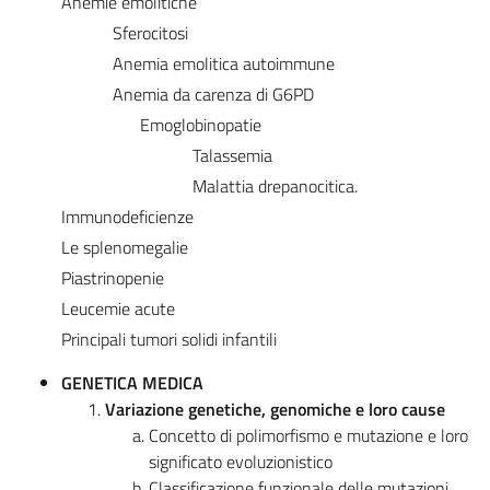
Anemie emolitiche
Sferocitosi
Anemia emolitica autoimmune
Anemia da carenza di G6PD
Emoglobinopatie
Talassemia
Malattia drepanocitica.
Immunodeficienze
Le splenomegalie
Piastrinopenie
Leucemie acute
Principali tumori solidi infantili
GENETICA MEDICA
Variazione genetiche, genomiche e loro cause
Concetto di polimorfismo e mutazione e loro
significato evoluzionistico
Classificazione funzionale delle mutazioni