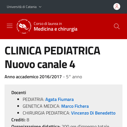
Vai al contenuto principale
Vai al menu di navigazione
Università di Catania
Corso di laurea in
Medicina e chirurgia
CLINICA PEDIATRICA
Nuovo canale 4
Anno accademico 2016/2017
- 5° anno
Docenti
PEDIATRIA:
Agata Fiumara
GENETICA MEDICA:
Marco Fichera
CHIRURGIA PEDIATRICA:
Vincenzo Di Benedetto
Crediti:
8
Organizzazione didattica:
200 ore d'impegno totale,