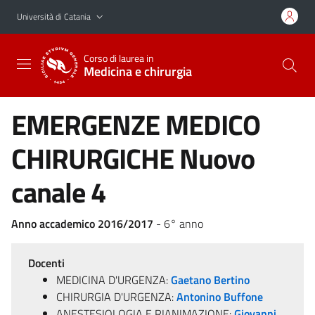
Vai al contenuto principale
Vai al menu di navigazione
Università di Catania
Corso di laurea in
Medicina e chirurgia
EMERGENZE MEDICO
CHIRURGICHE Nuovo
canale 4
Anno accademico 2016/2017
- 6° anno
Docenti
MEDICINA D'URGENZA:
Gaetano Bertino
CHIRURGIA D'URGENZA:
Antonino Buffone
ANESTESIOLOGIA E RIANIMAZIONE:
Giovanni