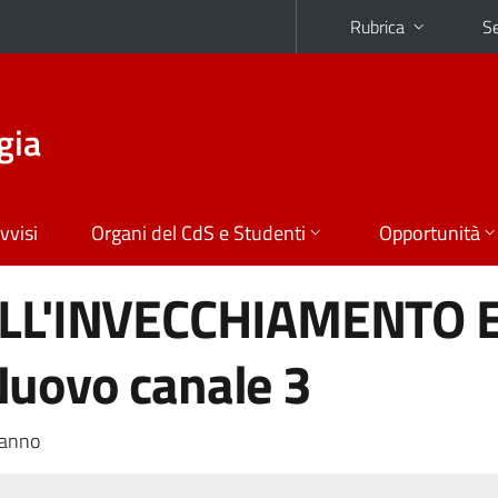
Rubrica
Se
gia
vvisi
Organi del CdS e Studenti
Opportunità
LL'INVECCHIAMENTO 
uovo canale 3
 anno