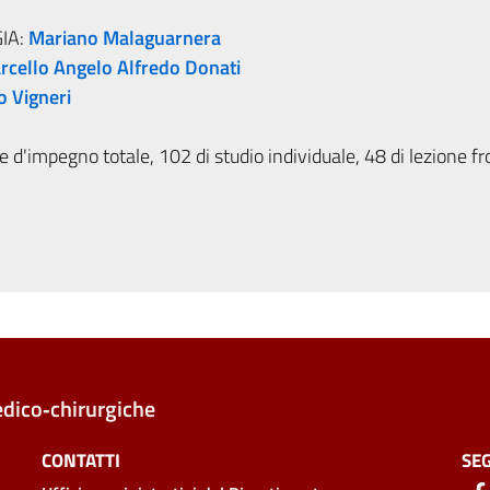
IA:
Mariano Malaguarnera
rcello Angelo Alfredo Donati
o Vigneri
 d'impegno totale, 102 di studio individuale, 48 di lezione fr
edico‑chirurgiche
CONTATTI
SEG