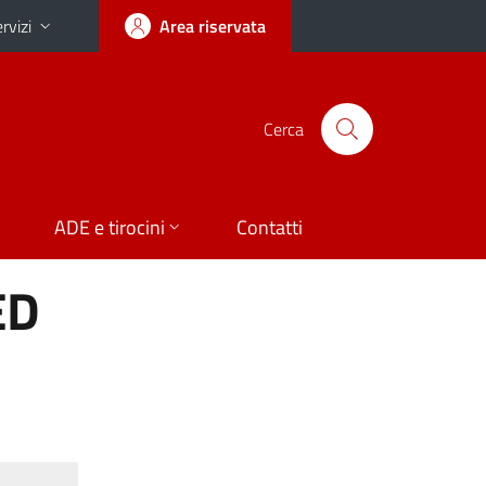
rvizi
Area riservata
Cerca
ADE e tirocini
Contatti
ED