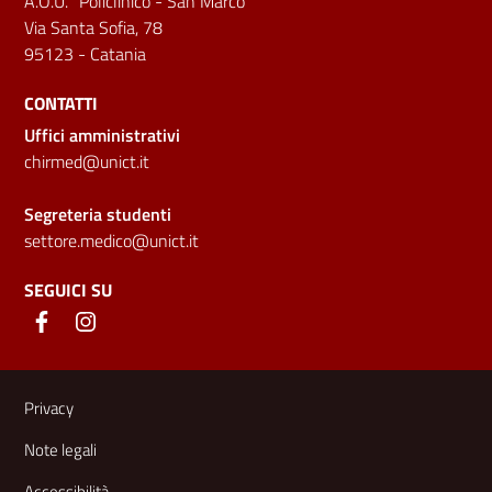
A.O.U. "Policlinico - San Marco"
Via Santa Sofia, 78
95123 - Catania
CONTATTI
Uffici amministrativi
chirmed@unict.it
Segreteria studenti
settore.medico@unict.it
SEGUICI SU
Link e informazioni utili
Privacy
Note legali
Accessibilità