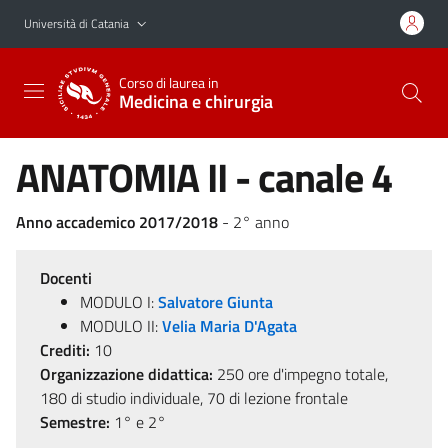
Vai al contenuto principale
Vai al menu di navigazione
Università di Catania
Corso di laurea in
Medicina e chirurgia
ANATOMIA II - canale 4
Anno accademico 2017/2018
- 2° anno
Docenti
MODULO I:
Salvatore Giunta
MODULO II:
Velia Maria D'Agata
Crediti:
10
Organizzazione didattica:
250 ore d'impegno totale,
180 di studio individuale, 70 di lezione frontale
Semestre:
1° e 2°