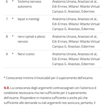
6
*
Sistema nervoso
Anatomia Umana, Anastasi et al.,
autonomo
Edi-Ermes, Milano/ Atlante Virtual
Campus G. Anastasi, Ediermes
7
*
liquor e meningi
Anatomia Umana, Anastasi et al.,
Edi-Ermes, Milano/ Atlante Virtual
Campus G. Anastasi, Ediermes
8
*
nervi spinali e plessi
Anatomia Umana, Anastasi et al.,
nervosi
Edi-Ermes, Milano/ Atlante Virtual
Campus G. Anastasi, Ediermes
9
*
Nervi cranici
Anatomia Umana, Anastasi et al.,
Edi-Ermes, Milano/ Atlante Virtual
Campus G. Anastasi, Ediermes
*
Conoscenze minime irrinunciabili per il superamento dell'esame.
N.B.
La conoscenza degli argomenti contrassegnati con l'asterisco è
condizione necessaria ma non sufficiente per il superamento
dell'esame. Rispondere in maniera sufficiente o anche più che
sufficiente alle domande su tali argomenti non assicura, pertanto, il