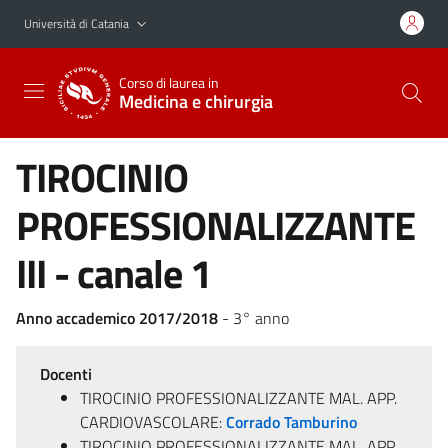
Vai al contenuto principale
Vai al menu di navigazione
Università di Catania
Corso di laurea in
Medicina e chirurgia
TIROCINIO
PROFESSIONALIZZANTE
III - canale 1
Anno accademico 2017/2018
- 3° anno
Docenti
TIROCINIO PROFESSIONALIZZANTE MAL. APP.
CARDIOVASCOLARE:
Corrado Tamburino
TIROCINIO PROFESSIONALIZZANTE MAL. APP.