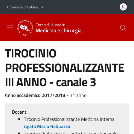
Vai al contenuto principale
Vai al menu di navigazione
Università di Catania
Corso di laurea in
Medicina e chirurgia
TIROCINIO
PROFESSIONALIZZANTE
III ANNO - canale 3
Anno accademico 2017/2018
- 3° anno
Docenti
Tirocinio Professionalizzante Medicina Interna:
Agata Maria Rabuazzo
Tirocinio Professionalizzante Chirurgia Generale: