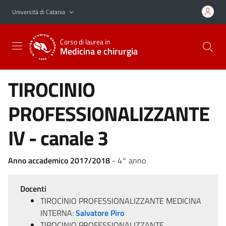
Vai al contenuto principale
Vai al menu di navigazione
Università di Catania
Corso di laurea in
Medicina e chirurgia
TIROCINIO
PROFESSIONALIZZANTE
IV - canale 3
Anno accademico 2017/2018
- 4° anno
Docenti
TIROCINIO PROFESSIONALIZZANTE MEDICINA
INTERNA:
Salvatore Piro
TIROCINIO PROFESSIONALIZZANTE