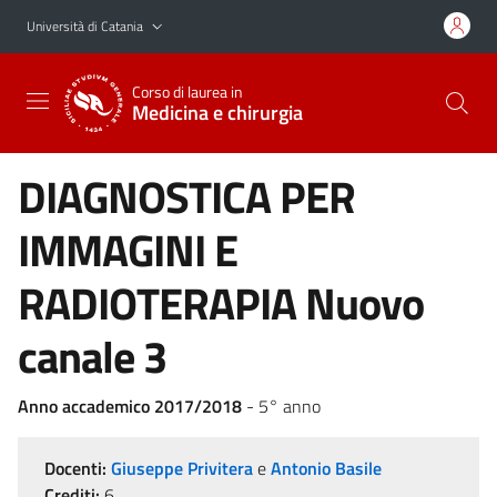
Vai al contenuto principale
Vai al menu di navigazione
Università di Catania
Corso di laurea in
Medicina e chirurgia
DIAGNOSTICA PER
IMMAGINI E
RADIOTERAPIA Nuovo
canale 3
Anno accademico 2017/2018
- 5° anno
Docenti:
Giuseppe Privitera
e
Antonio Basile
Crediti:
6