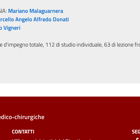
IA:
Mariano Malaguarnera
rcello Angelo Alfredo Donati
o Vigneri
 d'impegno totale, 112 di studio individuale, 63 di lezione fr
edico‑chirurgiche
CONTATTI
SEG