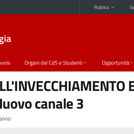
Rubrica
Se
gia
vvisi
Organi del CdS e Studenti
Opportunità
LL'INVECCHIAMENTO 
uovo canale 3
 anno