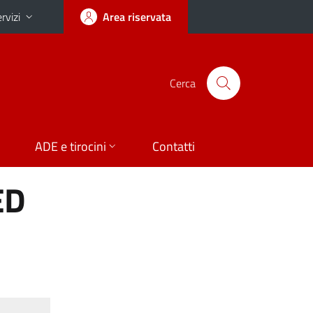
rvizi
Area riservata
Cerca
ADE e tirocini
Contatti
ED