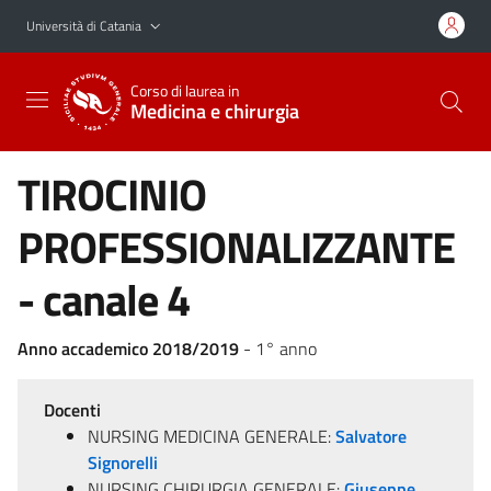
Vai al contenuto principale
Vai al menu di navigazione
Università di Catania
Corso di laurea in
Medicina e chirurgia
TIROCINIO
PROFESSIONALIZZANTE
- canale 4
Anno accademico 2018/2019
- 1° anno
Docenti
NURSING MEDICINA GENERALE:
Salvatore
Signorelli
NURSING CHIRURGIA GENERALE:
Giuseppe