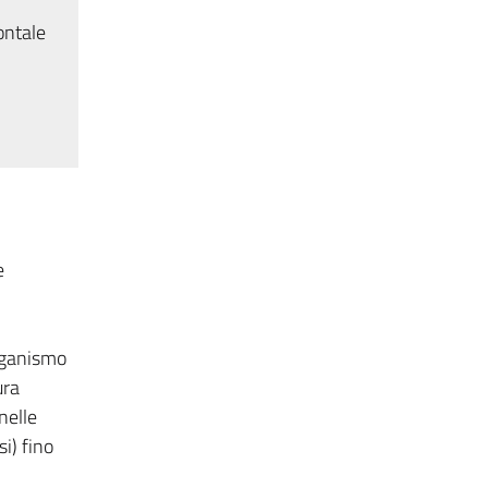
ontale
e
organismo
ura
nelle
i) fino