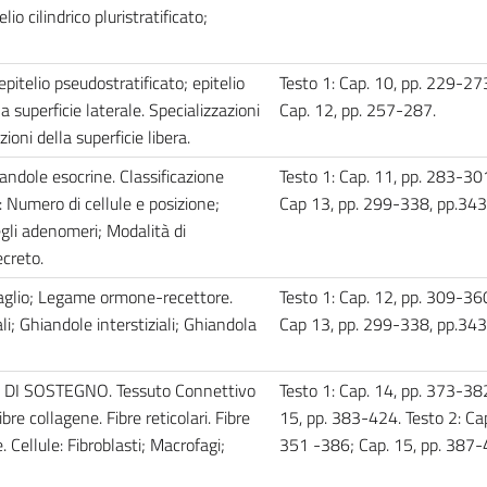
io cilindrico pluristratificato;
; epitelio pseudostratificato; epitelio
Testo 1: Cap. 10, pp. 229-273
la superficie laterale. Specializzazioni
Cap. 12, pp. 257-287.
ioni della superficie libera.
iandole esocrine. Classificazione
Testo 1: Cap. 11, pp. 283-301
: Numero di cellule e posizione;
Cap 13, pp. 299-338, pp.34
gli adenomeri; Modalità di
ecreto.
saglio; Legame ormone-recettore.
Testo 1: Cap. 12, pp. 309-360
i; Ghiandole interstiziali; Ghiandola
Cap 13, pp. 299-338, pp.34
DI SOSTEGNO. Tessuto Connettivo
Testo 1: Cap. 14, pp. 373-38
re collagene. Fibre reticolari. Fibre
15, pp. 383-424. Testo 2: Cap
Cellule: Fibroblasti; Macrofagi;
351 -386; Cap. 15, pp. 387