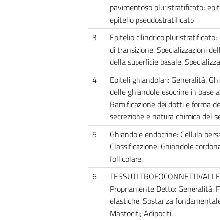
pavimentoso pluristratificato; epitel
epitelio pseudostratificato
3
Epitelio cilindrico pluristratificato
di transizione. Specializzazioni del
della superficie basale. Specializzaz
4
Epiteli ghiandolari: Generalità. Gh
delle ghiandole esocrine in base a
Ramificazione dei dotti e forma de
secrezione e natura chimica del s
5
Ghiandole endocrine: Cellula ber
Classificazione: Ghiandole cordonal
follicolare.
6
TESSUTI TROFOCONNETTIVALI E 
Propriamente Detto: Generalità. Fib
elastiche. Sostanza fondamentale. 
Mastociti; Adipociti.