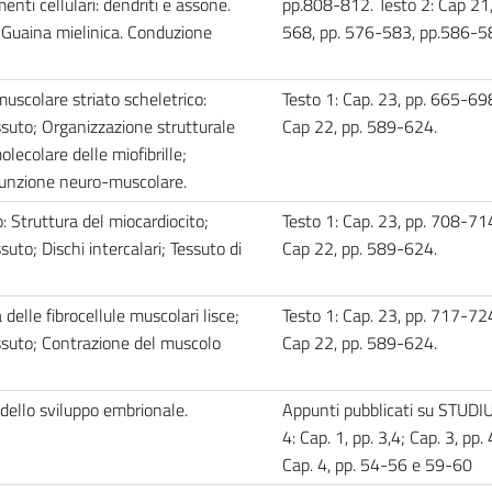
enti cellulari: dendriti e assone.
pp.808-812. Testo 2: Cap 21
. Guaina mielinica. Conduzione
568, pp. 576-583, pp.586-5
olare striato scheletrico:
Testo 1: Cap. 23, pp. 665-698
ssuto; Organizzazione strutturale
Cap 22, pp. 589-624.
olecolare delle miofibrille;
iunzione neuro-muscolare.
: Struttura del miocardiocito;
Testo 1: Cap. 23, pp. 708-714
uto; Dischi intercalari; Tessuto di
Cap 22, pp. 589-624.
delle fibrocellule muscolari lisce;
Testo 1: Cap. 23, pp. 717-724
ssuto; Contrazione del muscolo
Cap 22, pp. 589-624.
ello sviluppo embrionale.
Appunti pubblicati su STUDI
4: Cap. 1, pp. 3,4; Cap. 3, pp.
Cap. 4, pp. 54-56 e 59-60