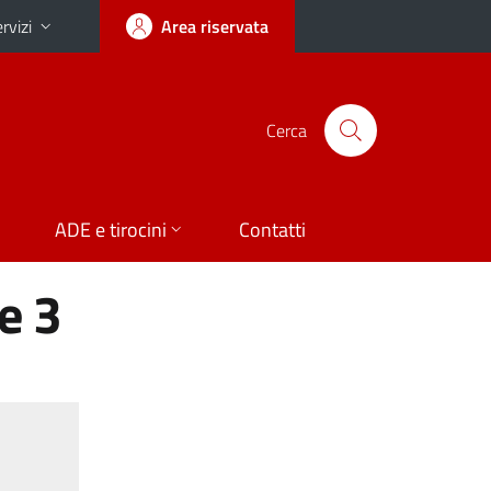
rvizi
Area riservata
Cerca
ADE e tirocini
Contatti
e 3