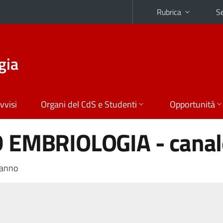
Rubrica
Se
gia
vvisi
Organi del CdS e Studenti
Opportunità
 EMBRIOLOGIA - canal
 anno