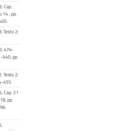
8; Cap.
 14 , pp.
-405.
. Testo 2:
0; 474-
1-440, pp.
. Testo 2:
44-455.
6; Cap. 21
18, pp.
496.
6,