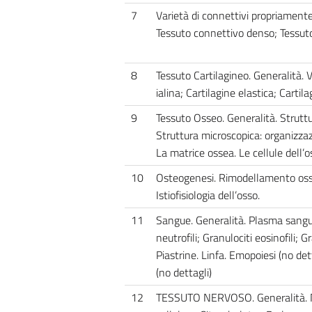
7
Varietà di connettivi propriamente
Tessuto connettivo denso; Tessuto
8
Tessuto Cartilagineo. Generalità. Va
ialina; Cartilagine elastica; Cartila
9
Tessuto Osseo. Generalità. Struttu
Struttura microscopica: organizzaz
La matrice ossea. Le cellule dell’o
10
Osteogenesi. Rimodellamento osse
Istiofisiologia dell’osso.
11
Sangue. Generalità. Plasma sanguign
neutrofili; Granulociti eosinofili; Gr
Piastrine. Linfa. Emopoiesi (no de
(no dettagli)
12
TESSUTO NERVOSO. Generalità. N