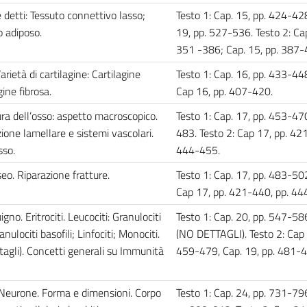
 detti: Tessuto connettivo lasso;
Testo 1: Cap. 15, pp. 424-42
 adiposo.
19, pp. 527-536. Testo 2: Cap
351 -386; Cap. 15, pp. 387
rietà di cartilagine: Cartilagine
Testo 1: Cap. 16, pp. 433-448
gine fibrosa.
Cap 16, pp. 407-420.
ra dell’osso: aspetto macroscopico.
Testo 1: Cap. 17, pp. 453-47
ione lamellare e sistemi vascolari.
483. Testo 2: Cap 17, pp. 42
sso.
444-455.
o. Riparazione fratture.
Testo 1: Cap. 17, pp. 483-502
Cap 17, pp. 421-440, pp. 4
o. Eritrociti. Leucociti: Granulociti
Testo 1: Cap. 20, pp. 547-58
anulociti basofili; Linfociti; Monociti.
(NO DETTAGLI). Testo 2: Cap 
ttagli). Concetti generali su Immunità
459-479, Cap. 19, pp. 481-
eurone. Forma e dimensioni. Corpo
Testo 1: Cap. 24, pp. 731-79