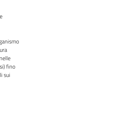
 e
organismo
tura
nelle
i) fino
i sui