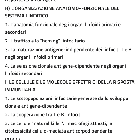
H)
L’O
RGANIZZAZIONE
A
NATOMO
-F
UNZIONALE DEL
S
ISTEMA
L
INFATICO
1. L’anatomia funzionale degli organi linfoidi primari e
secondari
2. Il traffico e lo “homing” linfocitario
3. La maturazione antigene-indipendente dei linfociti T e B
negli organi linfoidi primari
4. La selezione clonale antigene-dipendente negli organi
linfoidi secondari
I)
L
E
C
ELLULE E LE
M
OLECOLE
E
FFETTRICI DELLA
R
ISPOSTA
I
MMUNITARIA
1. Le sottopopolazioni linfocitarie generate dallo sviluppo
clonale antigene-dipendente
2. La cooperazione tra T e B linfociti
3. Le cellule “natural killer”, i macrofagi attivati, la
citotossicità cellulo-mediata anticorpodipendente
(ADCC)