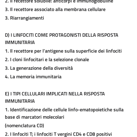
2. Il recettore solubile: anticorpi e immunoglobuline
3. Il recettore associato alla membrana cellulare
3. Riarrangiamenti
D)
I L
INFOCITI COME
P
ROTAGONISTI DELLA
R
ISPOSTA
I
MMUNITARIA
1. Il recettore per l’antigene sulla superficie dei linfociti
2. I cloni linfocitari e la selezione clonale
3. La generazione della diversità
4. La memoria immunitaria
E)
I T
IPI
C
ELLULARI IMPLICATI NELLA
R
ISPOSTA
I
MMUNITARIA
1. Identificazione delle cellule linfo-ematopoietiche sulla
base di marcatori molecolari
(nomenclatura CD)
2. I linfociti T; i linfociti T vergini CD4 e CD8 positivi