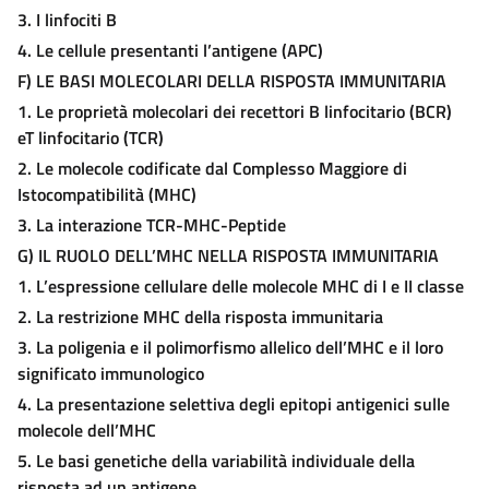
3. I linfociti B
4. Le cellule presentanti l’antigene (APC)
F)
L
E
B
ASI
M
OLECOLARI DELLA
R
ISPOSTA
I
MMUNITARIA
1. Le proprietà molecolari dei recettori B linfocitario (BCR)
eT linfocitario (TCR)
2. Le molecole codificate dal Complesso Maggiore di
Istocompatibilità (MHC)
3. La interazione TCR-MHC-Peptide
G)
I
L
R
UOLO DELL
’MHC
NELLA
R
ISPOSTA
I
MMUNITARIA
1. L’espressione cellulare delle molecole MHC di I e II classe
2. La restrizione MHC della risposta immunitaria
3. La poligenia e il polimorfismo allelico dell’MHC e il loro
significato immunologico
4. La presentazione selettiva degli epitopi antigenici sulle
molecole dell’MHC
5. Le basi genetiche della variabilità individuale della
risposta ad un antigene