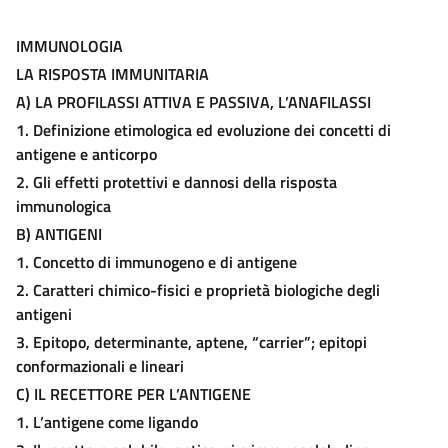
IMMUNOLOGIA
LA RISPOSTA IMMUNITARIA
A)
L
A
P
ROFILASSI ATTIVA E PASSIVA
,
L
’A
NAFILASSI
1. Definizione etimologica ed evoluzione dei concetti di
antigene e anticorpo
2. Gli effetti protettivi e dannosi della risposta
immunologica
B)
A
NTIGENI
1. Concetto di immunogeno e di antigene
2. Caratteri chimico-fisici e proprietà biologiche degli
antigeni
3. Epitopo, determinante, aptene, “carrier”; epitopi
conformazionali e lineari
C)
I
L
R
ECETTORE PER
L’
ANTIGENE
1. L’antigene come ligando