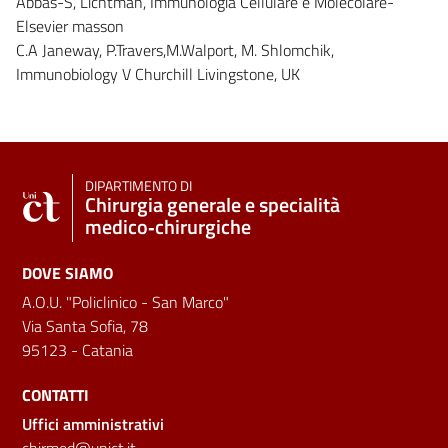
Abbas-S, Lichtman, Immunologia Cellulare e Molecolare-
Elsevier masson
C.A Janeway, P.Travers,M.Walport, M. Shlomchik,
Immunobiology V Churchill Livingstone, UK
DIPARTIMENTO DI
Chirurgia generale e specialità
medico‑chirurgiche
DOVE SIAMO
A.O.U. "Policlinico - San Marco"
Via Santa Sofia, 78
95123 - Catania
CONTATTI
Uffici amministrativi
chirmed@unict.it