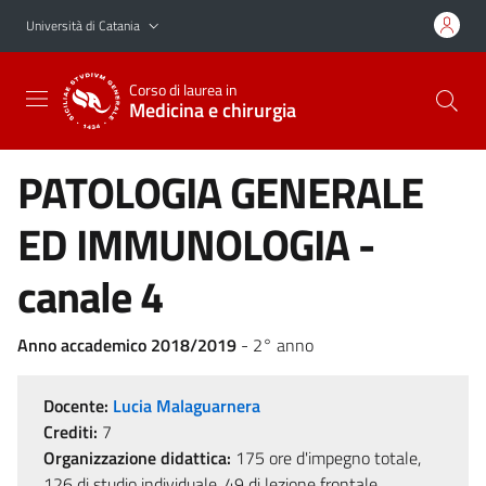
Vai al contenuto principale
Vai al menu di navigazione
Università di Catania
Corso di laurea in
Medicina e chirurgia
PATOLOGIA GENERALE
ED IMMUNOLOGIA -
canale 4
Anno accademico 2018/2019
- 2° anno
Docente:
Lucia Malaguarnera
Crediti:
7
Organizzazione didattica:
175 ore d'impegno totale,
126 di studio individuale, 49 di lezione frontale