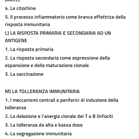
4. Le citochine
5. Il processo infiammatorio come branca effettrice della
risposta immunitaria
L)
L
A
R
ISPOSTA
P
RIMARIA E
S
ECONDARIA AD UN
A
NTIGENE
1. La risposta primaria
2. La risposta secondaria come espressione della
espansione e della maturazione clonale
3. La vaccinazione
M)
L
A
T
OLLERANZA
I
MMUNITARIA
1. I meccanismi centrali e periferici di induzione della
tolleranza
2. La delezione e l’anergia clonale dei T e B linfociti
3. La tolleranza da alta e bassa dose
4. La segregazione immunitaria