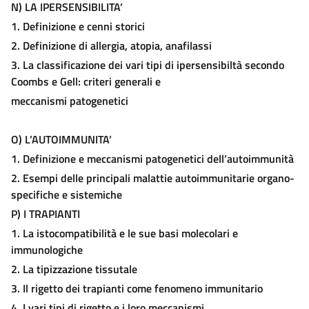
N)
L
A
I
PERSENSIBILITA
’
1. Definizione e cenni storici
2. Definizione di allergia, atopia, anafilassi
3. La classificazione dei vari tipi di ipersensibiltà secondo
Coombs e Gell: criteri generali e
meccanismi patogenetici
O)
L’A
UTOIMMUNITA
’
1. Definizione e meccanismi patogenetici dell’autoimmunità
2. Esempi delle principali malattie autoimmunitarie organo-
specifiche e sistemiche
P)
I T
RAPIANTI
1. La istocompatibilità e le sue basi molecolari e
immunologiche
2. La tipizzazione tissutale
3. Il rigetto dei trapianti come fenomeno immunitario
4. I vari tipi di rigetto e i loro meccanismi