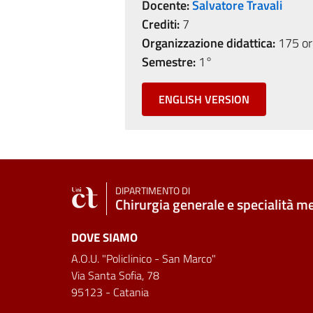
Docente:
Salvatore Travali
Crediti:
7
Organizzazione didattica:
175 ore
Semestre:
1°
ENGLISH VERSION
DIPARTIMENTO DI
Chirurgia generale e specialità m
DOVE SIAMO
A.O.U. "Policlinico - San Marco"
Via Santa Sofia, 78
95123 - Catania