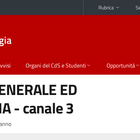
Rubrica
Se
gia
vvisi
Organi del CdS e Studenti
Opportunità
GENERALE ED
 - canale 3
 anno