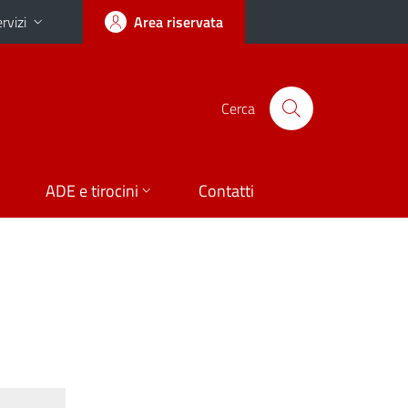
rvizi
Area riservata
Cerca
ADE e tirocini
Contatti