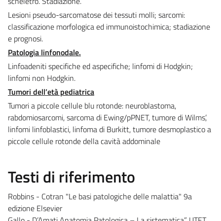
scheletro. Stadiazione.
Lesioni pseudo-sarcomatose dei tessuti molli; sarcomi:
classificazione morfologica ed immunoistochimica; stadiazione
e prognosi.
Patologia linfonodale.
Linfoadeniti specifiche ed aspecifiche; linfomi di Hodgkin;
linfomi non Hodgkin.
Tumori dell’età pediatrica
Tumori a piccole cellule blu rotonde: neuroblastoma,
rabdomiosarcomi, sarcoma di Ewing/pPNET, tumore di Wilms’,
linfomi linfoblastici, linfoma di Burkitt, tumore desmoplastico a
piccole cellule rotonde della cavità addominale
Testi di riferimento
Robbins - Cotran "Le basi patologiche delle malattia" 9a
edizione Elsevier
Gallo - D’Amati Anatomia Patologica – La sistematica” UTET