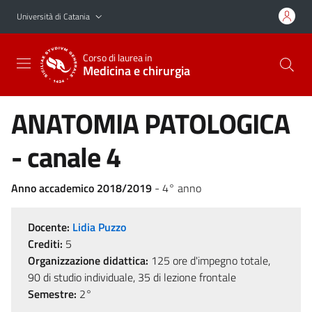
Vai al contenuto principale
Vai al menu di navigazione
Università di Catania
Corso di laurea in
Medicina e chirurgia
ANATOMIA PATOLOGICA
- canale 4
Anno accademico 2018/2019
- 4° anno
Docente:
Lidia Puzzo
Crediti:
5
Organizzazione didattica:
125 ore d'impegno totale,
90 di studio individuale, 35 di lezione frontale
Semestre:
2°