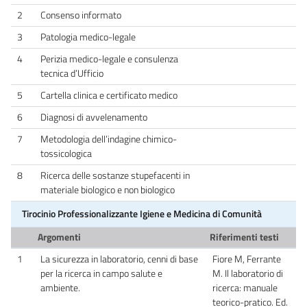
2
Consenso informato
3
Patologia medico-legale
4
Perizia medico-legale e consulenza
tecnica d’Ufficio
5
Cartella clinica e certificato medico
6
Diagnosi di avvelenamento
7
Metodologia dell’indagine chimico-
tossicologica
8
Ricerca delle sostanze stupefacenti in
materiale biologico e non biologico
Tirocinio Professionalizzante Igiene e Medicina di Comunità
Argomenti
Riferimenti testi
1
La sicurezza in laboratorio, cenni di base
Fiore M, Ferrante
per la ricerca in campo salute e
M. Il laboratorio di
ambiente.
ricerca: manuale
teorico-pratico. Ed.