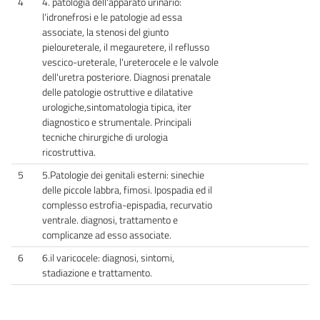
4
4. patologia dell'apparato urinario:
l'idronefrosi e le patologie ad essa
associate, la stenosi del giunto
pieloureterale, il megauretere, il reflusso
vescico-ureterale, l'ureterocele e le valvole
dell'uretra posteriore. Diagnosi prenatale
delle patologie ostruttive e dilatative
urologiche,sintomatologia tipica, iter
diagnostico e strumentale. Principali
tecniche chirurgiche di urologia
ricostruttiva.
5
5.Patologie dei genitali esterni: sinechie
delle piccole labbra, fimosi. Ipospadia ed il
complesso estrofia-epispadia, recurvatio
ventrale. diagnosi, trattamento e
complicanze ad esso associate.
6
6.il varicocele: diagnosi, sintomi,
stadiazione e trattamento.