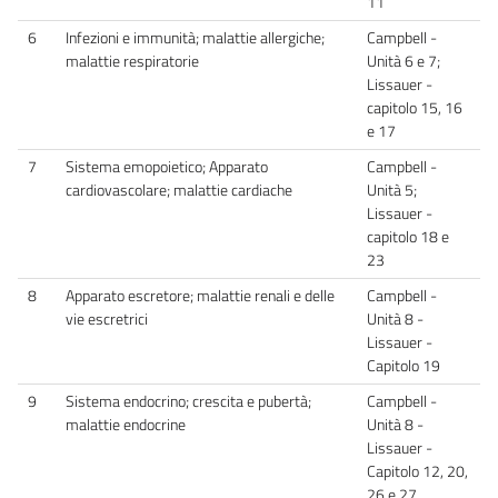
11
6
Infezioni e immunità; malattie allergiche;
Campbell -
malattie respiratorie
Unità 6 e 7;
Lissauer -
capitolo 15, 16
e 17
7
Sistema emopoietico; Apparato
Campbell -
cardiovascolare; malattie cardiache
Unità 5;
Lissauer -
capitolo 18 e
23
8
Apparato escretore; malattie renali e delle
Campbell -
vie escretrici
Unità 8 -
Lissauer -
Capitolo 19
9
Sistema endocrino; crescita e pubertà;
Campbell -
malattie endocrine
Unità 8 -
Lissauer -
Capitolo 12, 20,
26 e 27