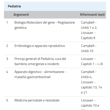
Pediatria
Argomenti
Riferimenti testi
1
Biologia Molecolare del gene - Regolazione
Campbell -
genetica
Unità 1 e 2;
Lissauer -
Capitolo 9
2
Embriologia e apparato riproduttivo
Campbell -
Unità 10
3
Principi generali di Pediatria; cura del
Lissauer -
bambino; emergenze e incidenti
Capitoli 1 --> 8
4
Apparato digestivo - alimentazione -
Campbell -
malattie gastrointestinali
Unità 4;
Lissauer -
capitolo 13, 14
e 21
5
Medicina perinatale e neonatale
Lissauer -
capitolo 10 e