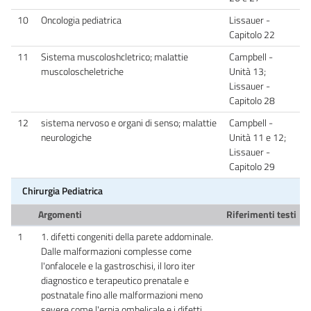
10
Oncologia pediatrica
Lissauer -
Capitolo 22
11
Sistema muscoloshcletrico; malattie
Campbell -
muscoloscheletriche
Unità 13;
Lissauer -
Capitolo 28
12
sistema nervoso e organi di senso; malattie
Campbell -
neurologiche
Unità 11 e 12;
Lissauer -
Capitolo 29
Chirurgia Pediatrica
Argomenti
Riferimenti testi
1
1. difetti congeniti della parete addominale.
Dalle malformazioni complesse come
l'onfalocele e la gastroschisi, il loro iter
diagnostico e terapeutico prenatale e
postnatale fino alle malformazioni meno
severe come l'ernia ombelicale e i difetti