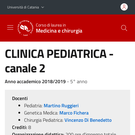
Vai al contenuto principale
Vai al menu di navigazione
Università di Catania
Corso di laurea in
Medicina e chirurgia
CLINICA PEDIATRICA -
canale 2
Anno accademico 2018/2019
- 5° anno
Docenti
Pediatria:
Martino Ruggieri
Genetica Medica:
Marco Fichera
Chirurgia Pediatrica:
Vincenzo Di Benedetto
Crediti:
8
Organizzazione didattica:
200 ore d'impegno totale,