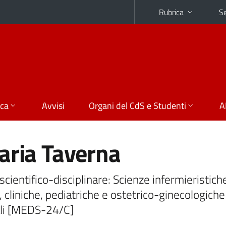
Rubrica
Se
ica
Avvisi
Organi del CdS e Studenti
A
aria Taverna
scientifico-disciplinare: Scienze infermieristich
, cliniche, pediatriche e ostetrico-ginecologiche
li [MEDS-24/C]