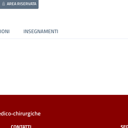
AREA RISERVATA
IONI
INSEGNAMENTI
edico‑chirurgiche
CONTATTI
SEG