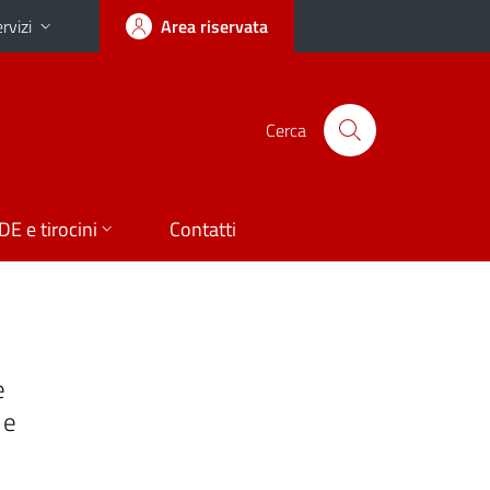
rvizi
Area riservata
Cerca
DE e tirocini
Contatti
e
 e