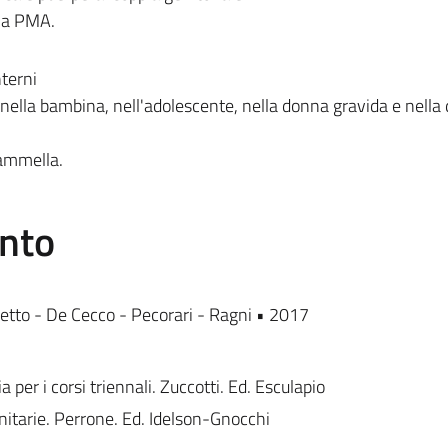
lla PMA.
nterni
nella bambina, nell'adolescente, nella donna gravida e nella
ammella.
ento
cetto - De Cecco - Pecorari - Ragni • 2017
 per i corsi triennali. Zuccotti. Ed. Esculapio
anitarie. Perrone. Ed. Idelson-Gnocchi