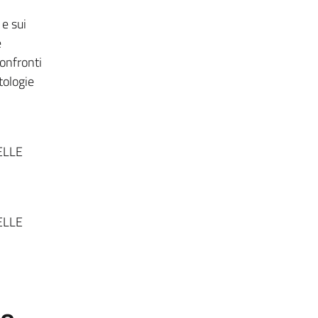
 e sui
e
confronti
tologie
ELLE
ELLE