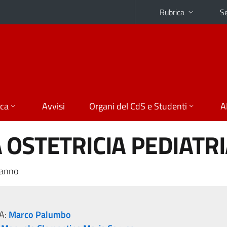
Rubrica
Se
ica
Avvisi
Organi del CdS e Studenti
A
 OSTETRICIA PEDIATR
 anno
A:
Marco Palumbo