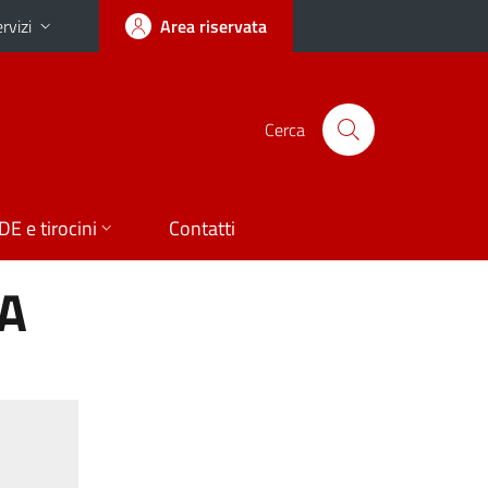
rvizi
Area riservata
Cerca
DE e tirocini
Contatti
IA