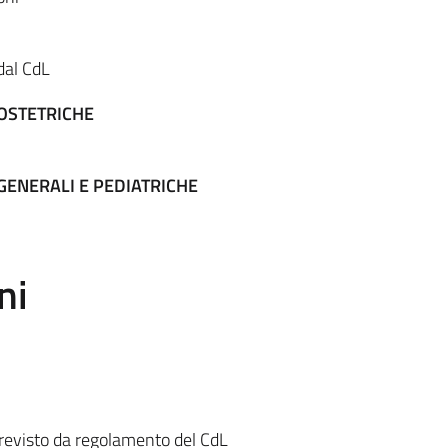
dal CdL
 OSTETRICHE
GENERALI E PEDIATRICHE
ni
revisto da regolamento del CdL