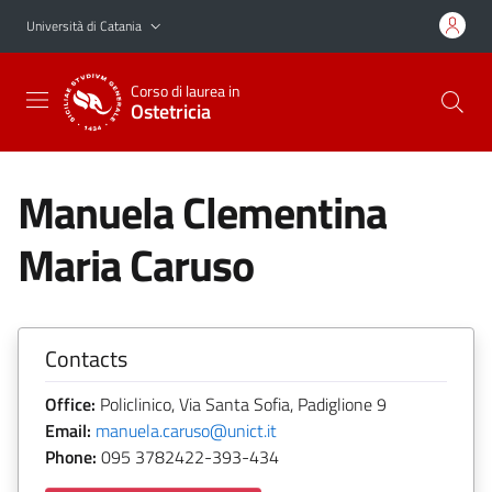
Vai al contenuto principale
Vai al menu di navigazione
Università di Catania
Corso di laurea in
Ostetricia
Manuela Clementina
Maria Caruso
Contacts
Office:
Policlinico, Via Santa Sofia, Padiglione 9
Email:
manuela.caruso@unict.it
Phone:
095 3782422-393-434