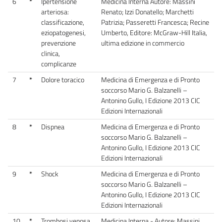
6
*
Ipertensione
Medicina Interna Autore: Massini
arteriosa:
Renato; Izzi Donatello; Marchetti
classificazione,
Patrizia; Passeretti Francesca; Recine
eziopatogenesi,
Umberto, Editore: McGraw-Hill Italia,
prevenzione
ultima edizione in commercio
clinica,
complicanze
7
*
Dolore toracico
Medicina di Emergenza e di Pronto
soccorso Mario G. Balzanelli –
Antonino Gullo, I Edizione 2013 CIC
Edizioni Internazionali
8
*
Dispnea
Medicina di Emergenza e di Pronto
soccorso Mario G. Balzanelli –
Antonino Gullo, I Edizione 2013 CIC
Edizioni Internazionali
9
*
Shock
Medicina di Emergenza e di Pronto
soccorso Mario G. Balzanelli –
Antonino Gullo, I Edizione 2013 CIC
Edizioni Internazionali
10
*
Trombosi venosa
Medicina Interna - Autore: Massini