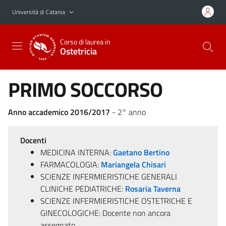
Vai al contenuto principale
Vai al menu di navigazione
Università di Catania
Corso di laurea in
Ostetricia
PRIMO SOCCORSO
Anno accademico 2016/2017
- 2° anno
Docenti
MEDICINA INTERNA:
Gaetano Bertino
FARMACOLOGIA:
Mariangela Chisari
SCIENZE INFERMIERISTICHE GENERALI
CLINICHE PEDIATRICHE:
Rosaria Taverna
SCIENZE INFERMIERISTICHE OSTETRICHE E
GINECOLOGICHE: Docente non ancora
assegnato