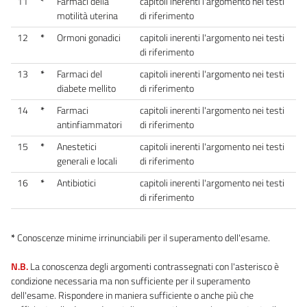
11
*
Farmaci della
capitoli inerenti l'argomento nei testi
motilità uterina
di riferimento
12
*
Ormoni gonadici
capitoli inerenti l'argomento nei testi
di riferimento
13
*
Farmaci del
capitoli inerenti l'argomento nei testi
diabete mellito
di riferimento
14
*
Farmaci
capitoli inerenti l'argomento nei testi
antinfiammatori
di riferimento
15
*
Anestetici
capitoli inerenti l'argomento nei testi
generali e locali
di riferimento
16
*
Antibiotici
capitoli inerenti l'argomento nei testi
di riferimento
*
Conoscenze minime irrinunciabili per il superamento dell'esame.
N.B.
La conoscenza degli argomenti contrassegnati con l'asterisco è
condizione necessaria ma non sufficiente per il superamento
dell'esame. Rispondere in maniera sufficiente o anche più che