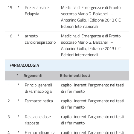
15
*
Pre eclapsia e
Medicina di Emergenza e di Pronto
Eclapsia
soccorso Mario G. Balzanelli –
Antonino Gullo, I Edizione 2013 CIC
Edizioni Internazionali
16
*
arresto
Medicina di Emergenza e di Pronto
cardiorespiratorio
soccorso Mario G. Balzanelli –
Antonino Gullo, I Edizione 2013 CIC
Edizioni Internazionali
FARMACOLOGIA
*
Argomenti
Riferimenti testi
1
*
Principi generali
capitoli inerenti l'argomento nei testi
di Farmacologia
di riferimento
2
*
Farmacocinetica
capitoli inerenti l'argomento nei testi
di riferimento
3
*
Relazione dose-
capitoli inerenti l'argomento nei testi
risposta
di riferimento
4
*
Farmacodinamica
capitoli inerenti l'argomento nei testi