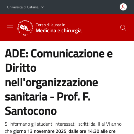
Vai al contenuto principale
Vai al menu di navigazione
Università di Catania
Corso di laurea in
Medicina e chirurgia
ADE: Comunicazione e
Diritto
nell'organizzazione
sanitaria - Prof. F.
Santocono
Si informano gli studenti interessati, iscritti dal II al VI anno,
che
giorno 13 novembre 2025
,
dalle ore 14:30 alle ore