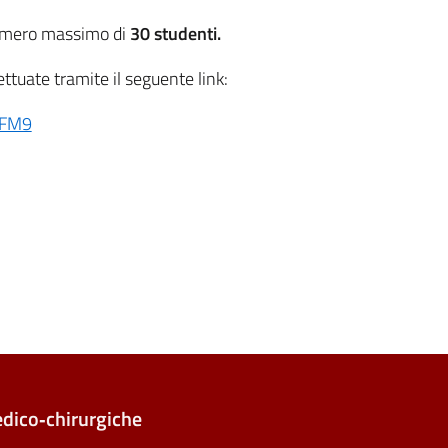
numero massimo di
30
studenti.
ttuate tramite il seguente link:
yFM9
edico‑chirurgiche