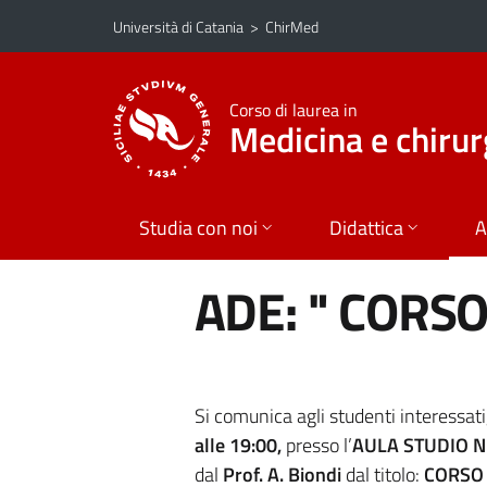
Vai al contenuto principale
Vai al menu di navigazione
Università di Catania
>
ChirMed
Corso di laurea in
Medicina e chirur
Studia con noi
Didattica
A
ADE: " CORSO 
Si comunica agli studenti interessati, 
alle 19:00,
presso l’
AULA STUDIO N
dal
Prof. A. Biondi
dal titolo:
CORSO 