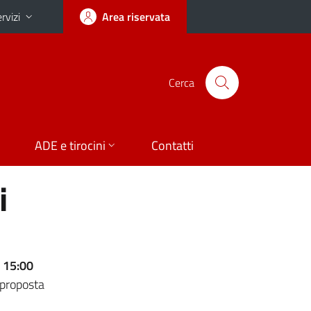
rvizi
Area riservata
Cerca
ADE e tirocini
Contatti
i
 15:00
 proposta