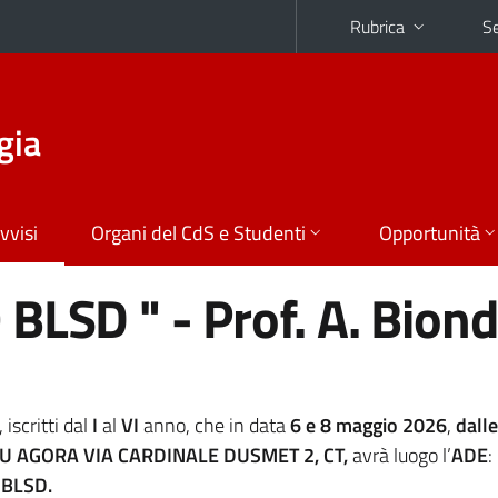
Rubrica
Se
gia
vvisi
Organi del CdS e Studenti
Opportunità
BLSD " - Prof. A. Biond
iscritti dal
I
al
VI
anno, che in data
6 e 8 maggio 2026
,
dalle
U AGORA VIA CARDINALE DUSMET 2, CT,
avrà luogo l’
ADE
:
BLSD.