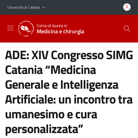
Vai al contenuto principale
Vai al menu di navigazione
Università di Catania
Corso di laurea in
Medicina e chirurgia
ADE: XIV Congresso SIMG
Catania “Medicina
Generale e Intelligenza
Artificiale: un incontro tra
umanesimo e cura
personalizzata”