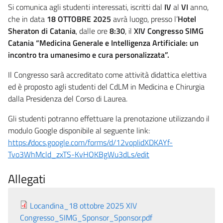
Si comunica agli studenti interessati, iscritti dal
IV
al
VI
anno,
che in data
18 OTTOBRE 2025
avrà luogo, presso l’
Hotel
Sheraton di Catania
, dalle ore
8:30
, il
XIV Congresso SIMG
Catania “Medicina Generale e Intelligenza Artificiale: un
incontro tra umanesimo e cura personalizzata”.
Il Congresso sarà accreditato come attività didattica elettiva
ed è proposto agli studenti del CdLM in Medicina e Chirurgia
dalla Presidenza del Corso di Laurea.
Gli studenti potranno effettuare la prenotazione utilizzando il
modulo Google disponibile al seguente link:
https://docs.google.com/forms/d/12vopIidXDKAYf-
Tvo3WhMcld_zxTS-KvHOKBgWu3dLs/edit
Allegati
Locandina_18 ottobre 2025 XIV
Congresso_SIMG_Sponsor_Sponsor.pdf