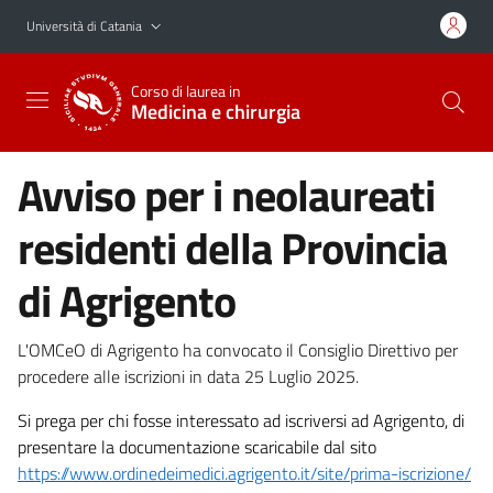
Vai al contenuto principale
Vai al menu di navigazione
Università di Catania
Corso di laurea in
Medicina e chirurgia
Avviso per i neolaureati
residenti della Provincia
di Agrigento
L'OMCeO di Agrigento ha convocato il Consiglio Direttivo per
procedere alle iscrizioni in data 25 Luglio 2025.
Si prega per chi fosse interessato ad iscriversi ad Agrigento, di
presentare la documentazione scaricabile dal sito
https://www.ordinedeimedici.agrigento.it/site/prima-iscrizione/