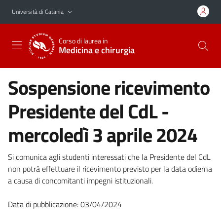
Vai al contenuto principale
Vai al menu di navigazione
Università di Catania
Corso di laurea in
Medicina e chirurgia
Sospensione ricevimento
Presidente del CdL -
mercoledì 3 aprile 2024
Si comunica agli studenti interessati che la Presidente del CdL
non potrà effettuare il ricevimento previsto per la data odierna
a causa di concomitanti impegni istituzionali.
Data di pubblicazione: 03/04/2024