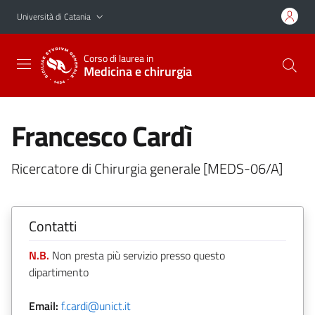
Vai al contenuto principale
Vai al menu di navigazione
Università di Catania
Corso di laurea in
Medicina e chirurgia
Francesco Cardì
Ricercatore di Chirurgia generale [MEDS-06/A]
Contatti
N.B.
Non presta più servizio presso questo
dipartimento
Email:
f.cardi@unict.it