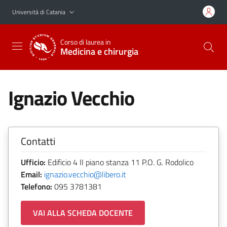
Vai al contenuto principale
Vai al menu di navigazione
Università di Catania
Corso di laurea in
Medicina e chirurgia
Ignazio Vecchio
Contatti
Ufficio:
Edificio 4 II piano stanza 11 P.O. G. Rodolico
Email:
ignazio.vecchio@libero.it
Telefono:
095 3781381
VAI ALLA SCHEDA DOCENTE