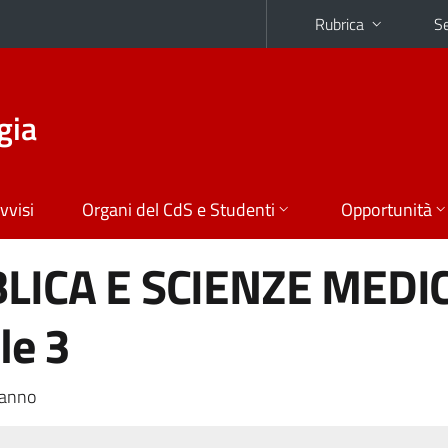
Rubrica
Se
gia
vvisi
Organi del CdS e Studenti
Opportunità
BLICA E SCIENZE MEDI
le 3
 anno