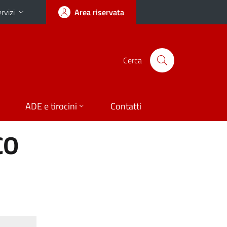
rvizi
Area riservata
Cerca
ADE e tirocini
Contatti
CO