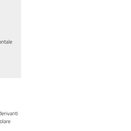
ontale
derivanti
colare