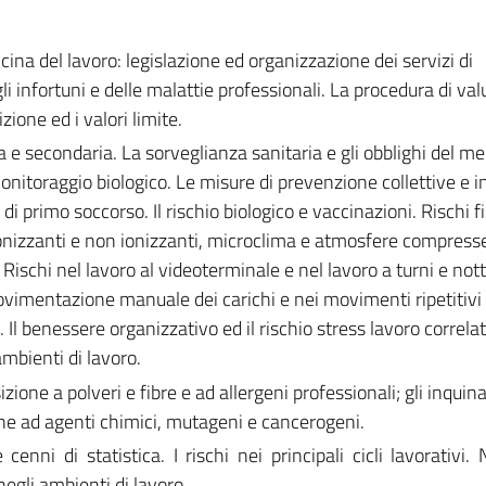
ina del lavoro: legislazione ed organizzazione dei servizi di
i infortuni e delle malattie professionali. La procedura di va
zione ed i valori limite.
a e secondaria. La sorveglianza sanitaria e gli obblighi del me
itoraggio biologico. Le misure di prevenzione collettive e in
 di primo soccorso. Il rischio biologico e vaccinazioni. Rischi fis
ionizzanti e non ionizzanti, microclima e atmosfere compresse
Rischi nel lavoro al videoterminale e nel lavoro a turni e not
ovimentazione manuale dei carichi e nei movimenti ripetitivi 
Il benessere organizzativo ed il rischio stress lavoro correlat
mbienti di lavoro.
zione a polveri e fibre e ad allergeni professionali; gli inquin
one ad agenti chimici, mutageni e cancerogeni.
 cenni di statistica. I rischi nei principali cicli lavorativi
negli ambienti di lavoro.