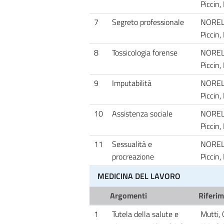
Piccin,
7
Segreto professionale
NORELLI
Piccin,
8
Tossicologia forense
NORELLI
Piccin,
9
Imputabilità
NORELLI
Piccin,
10
Assistenza sociale
NORELLI
Piccin,
11
Sessualità e
NORELLI
procreazione
Piccin,
MEDICINA DEL LAVORO
Argomenti
Riferim
1
Tutela della salute e
Mutti, 