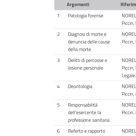
Argomenti
Riferim
1
Patologia forense
NORELLI
Piccin,
2
Diagnosi di morte e
NORELLI
denuncia delle cause
Piccin,
della morte
3
Delitti di percosse e
NORELLI
lesione personale
Piccin,
Legale.
4
Deontologia
NORELLI
Piccin,
5
Responsabilità
NORELLI
dell'esercente la
Piccin,
professione sanitaria
6
Referto e rapporto
NORELLI