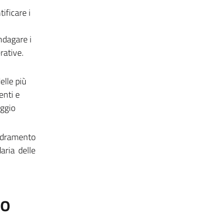
ificare i
indagare i
rative.
elle più
enti e
aggio
uadramento
aria delle
to