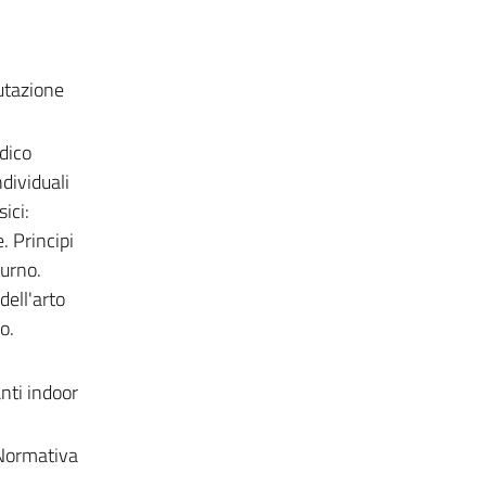
lutazione
dico
dividuali
ici:
. Principi
turno.
dell'arto
o.
anti indoor
. Normativa