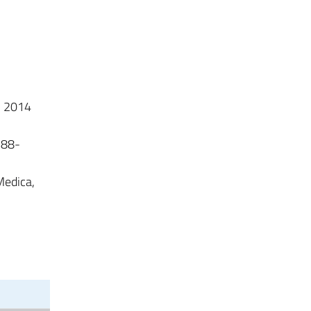
i, 2014
-88-
Medica,