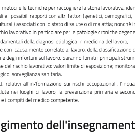
etodi e le tecniche per raccogliere la storia lavorativa, ident
 e i possibili rapporti con altri fattori (genetici, demografici,
lturali) associati con lo stato di salute o di malattia; nonché 
rischio lavorativo in particolare per le patologie croniche degene
ndamentali della diagnosi etiologica in medicina del lavoro,
e con-causalmente correlate al lavoro, della classificazione d
 e degli infortuni sul lavoro. Saranno forniti i principali strum
ne del rischio lavorativo: valori limite di esposizione; monitor
ico; sorveglianza sanitaria.
ti relativi all’in/formazione sui rischi occupazionali, l’inq
salute nei luoghi di lavoro, la prevenzione primaria e second
lo e i compiti del medico competente.
olgimento dell'insegnamen