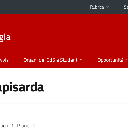
Rubrica
Se
gia
vvisi
Organi del CdS e Studenti
Opportunità
pisarda
Pad.n.1- Piano -2