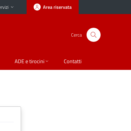
rvizi
Area riservata
Cerca
ADE e tirocini
Contatti