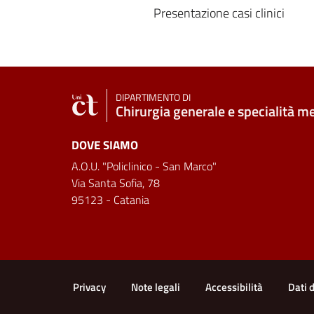
Presentazione casi clinici
DIPARTIMENTO DI
Chirurgia generale e specialità m
DOVE SIAMO
A.O.U. "Policlinico - San Marco"
Via Santa Sofia, 78
95123 - Catania
Link e informazioni utili
Privacy
Note legali
Accessibilità
Dati 