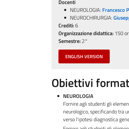
Docenti
NEUROLOGIA:
Francesco P
NEUROCHIRURGIA:
Giusep
Crediti:
6
Organizzazione didattica:
150 ore
Semestre:
2°
ENGLISH VERSION
Obiettivi format
NEUROLOGIA
Fornire agli studenti gli elemen
neurologico, specificando tra 
verso l'ipotesi diagnostica gen
Fornire agli studenti gli elemen