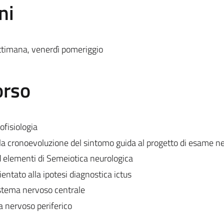
ni
ttimana, venerdì pomeriggio
orso
fisiologia
la cronoevoluzione del sintomo guida al progetto di esame n
 elementi di Semeiotica neurologica
entato alla ipotesi diagnostica ictus
stema nervoso centrale
 nervoso periferico