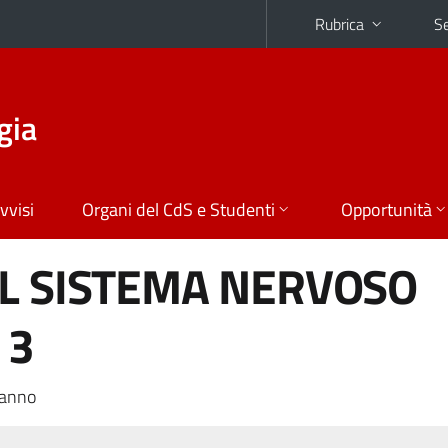
Rubrica
Se
gia
vvisi
Organi del CdS e Studenti
Opportunità
EL SISTEMA NERVOSO
 3
 anno