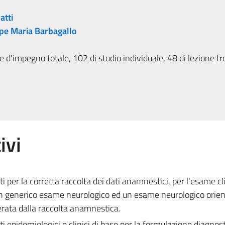
atti
pe Maria Barbagallo
 d'impegno totale, 102 di studio individuale, 48 di lezione fr
ivi
ti per la corretta raccolta dei dati anamnestici, per l'esame cl
un generico esame neurologico ed un esame neurologico orie
erata dalla raccolta anamnestica.
ti epidemiologici e clinici di base per la formulazione diagnost