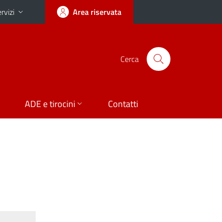
rvizi
Area riservata
Cerca
ADE e tirocini
Contatti