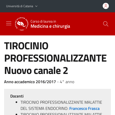
Vai al contenuto principale
Vai al menu di navigazione
Università di Catania
Corso di laurea in
Medicina e chirurgia
TIROCINIO
PROFESSIONALIZZANTE
Nuovo canale 2
Anno accademico 2016/2017
- 4° anno
Docenti
TIROCINIO PROFESSIONALIZZANTE MALATTIE
DEL SISTEMA ENDOCRINO:
Francesco Frasca
TIROCINIO PROFESSIONALIZZANTE MALATTIE