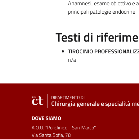
Anamnesi, esame obiettivo e app
principali patologie endocrine
Testi di riferim
TIROCINIO PROFESSIONALIZ
n/a
DIPARTIMENTO DI
Chirurgia generale e specialità m
DOVE SIAMO
A.O.U. "Policlinico - San Marco"
Via Santa Sofia, 78