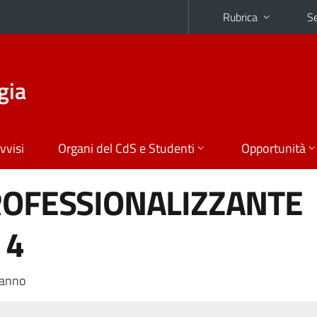
Rubrica
Se
gia
vvisi
Organi del CdS e Studenti
Opportunità
ROFESSIONALIZZANTE
 4
 anno