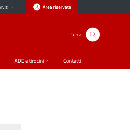
rvizi
Area riservata
Cerca
ADE e tirocini
Contatti