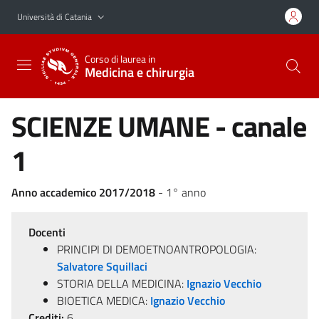
Vai al contenuto principale
Vai al menu di navigazione
Università di Catania
Corso di laurea in
Medicina e chirurgia
SCIENZE UMANE - canale
1
Anno accademico 2017/2018
- 1° anno
Docenti
PRINCIPI DI DEMOETNOANTROPOLOGIA:
Salvatore Squillaci
STORIA DELLA MEDICINA:
Ignazio Vecchio
BIOETICA MEDICA:
Ignazio Vecchio
Crediti:
6