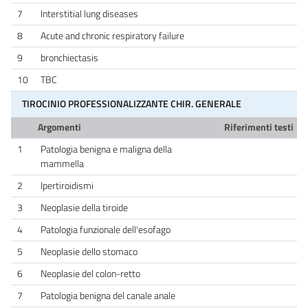
7
Interstitial lung diseases
8
Acute and chronic respiratory failure
9
bronchiectasis
10
TBC
TIROCINIO PROFESSIONALIZZANTE CHIR. GENERALE
Argomenti
Riferimenti testi
1
Patologia benigna e maligna della
mammella
2
Ipertiroidismi
3
Neoplasie della tiroide
4
Patologia funzionale dell'esofago
5
Neoplasie dello stomaco
6
Neoplasie del colon-retto
7
Patologia benigna del canale anale