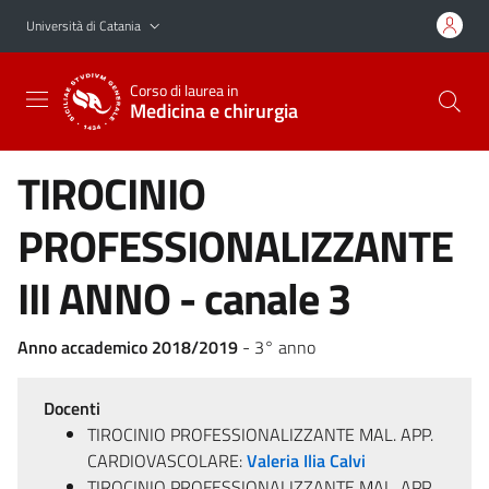
Vai al contenuto principale
Vai al menu di navigazione
Università di Catania
Corso di laurea in
Medicina e chirurgia
TIROCINIO
PROFESSIONALIZZANTE
III ANNO - canale 3
Anno accademico 2018/2019
- 3° anno
Docenti
TIROCINIO PROFESSIONALIZZANTE MAL. APP.
CARDIOVASCOLARE:
Valeria Ilia Calvi
TIROCINIO PROFESSIONALIZZANTE MAL. APP.